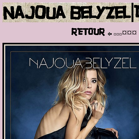
¤¤¤
¤¤¤