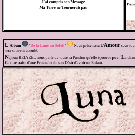
J'ai compris son Message
Papa
Ma Terre ne Tournerait pas
L
Amour
'Album
"
De la Lune au Soleil
"
Nous présentera L'
sous tout
sera souvent abordé.
N
L
ajoua BELYZEL nous parle de toute sa Passion qu'elle éprouve pour
a chan
C
e titre traite d'une Femme et de son Désir d'avoir un Enfant.